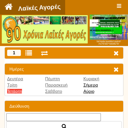
`
Λαϊκές Αγορές
Πατήστε εδώ για να δείτε την εκπομπή
την Τρίτη 9:00 μμ και κάθε Τρίτη
1
Ημέρες
Δευτέρα
Πέμπτη
Κυριακή
Τρίτη
Παρασκευή
Σήμερα
Τετάρτη
Σάββατο
Αύριο
Διεύθυνση