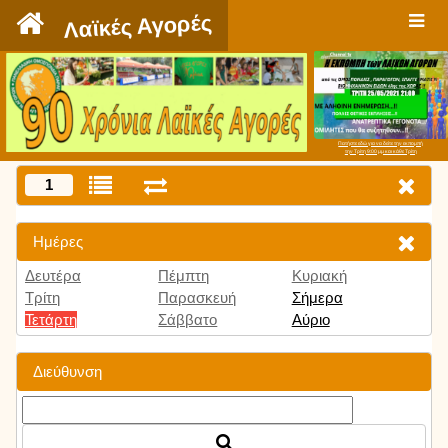
`
Λαϊκές Αγορές
Πατήστε εδώ για να δείτε την εκπομπή
την Τρίτη 9:00 μμ και κάθε Τρίτη
1
Ημέρες
Δευτέρα
Πέμπτη
Κυριακή
Τρίτη
Παρασκευή
Σήμερα
Τετάρτη
Σάββατο
Αύριο
Διεύθυνση