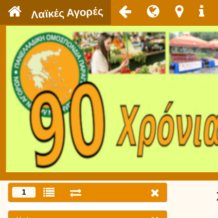
`
Λαϊκές Αγορές
1