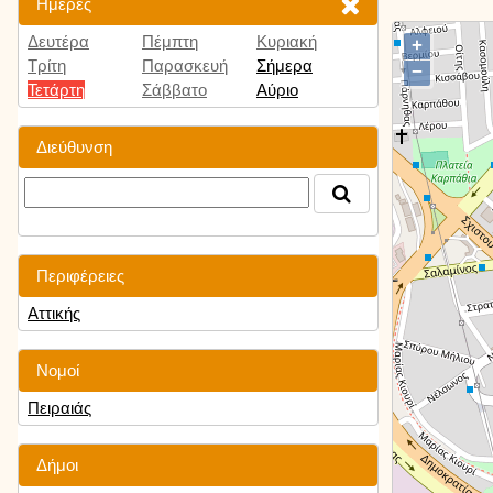
Ημέρες
Δευτέρα
Πέμπτη
Κυριακή
+
Τρίτη
Παρασκευή
Σήμερα
−
Τετάρτη
Σάββατο
Αύριο
Διεύθυνση
Περιφέρειες
Αττικής
Νομοί
Πειραιάς
Δήμοι