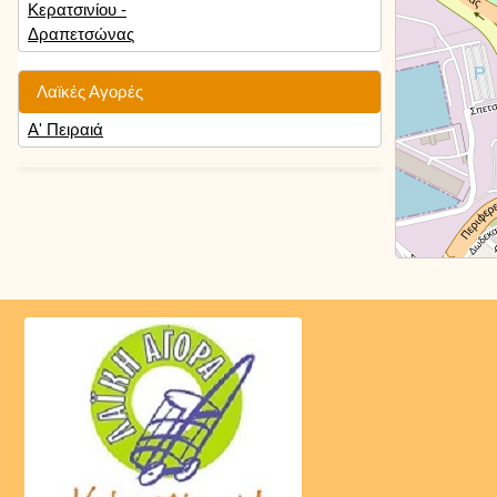
Κερατσινίου -
Δραπετσώνας
Λαϊκές Αγορές
Α' Πειραιά