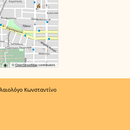
©
OpenStreetMap
contributors.
αλαιολόγο Κωνσταντίνο