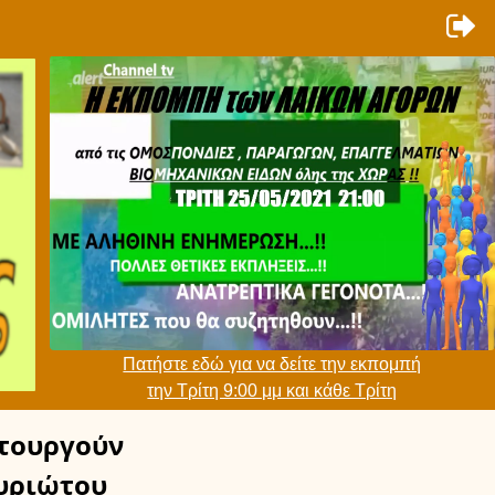
Πατήστε εδώ για να δείτε την εκπομπή
την Τρίτη 9:00 μμ και κάθε Τρίτη
τουργούν
υριώτου