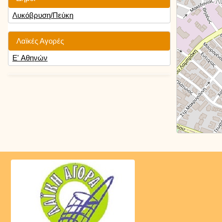
Λυκόβρυση/Πεύκη
Λαϊκές Αγορές
Ε' Αθηνών