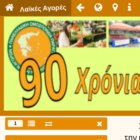
`
Λαϊκές Αγορές
1
την