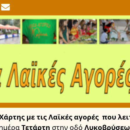
Χάρτης
με τις Λαϊκές αγορές
που λει
 ημέρα
Τετάρτη
στην οδό
Λυκοβρύσεω