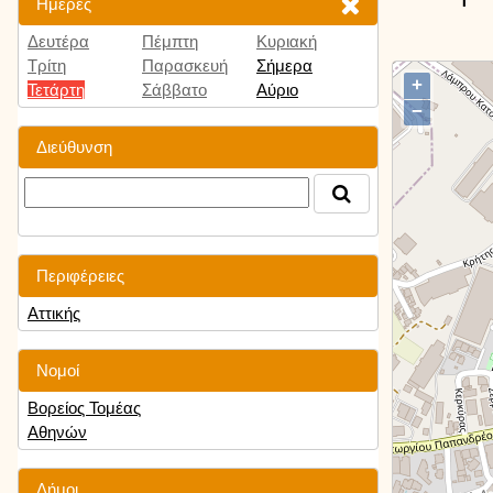
Ημέρες
Δευτέρα
Πέμπτη
Κυριακή
Τρίτη
Παρασκευή
Σήμερα
+
Τετάρτη
Σάββατο
Αύριο
−
Διεύθυνση
Περιφέρειες
Αττικής
Νομοί
Βορείος Τομέας
Αθηνών
Δήμοι