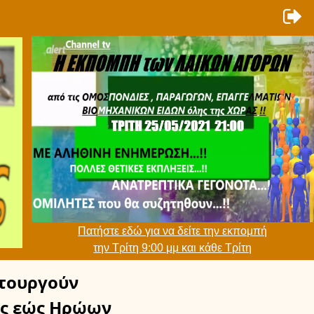
Πατήστε εδώ για να δείτε την εκπομπή
την Τρίτη 9:00 μμ και κάθε Τρίτη
τουργούν
ς εώς Ηρώων