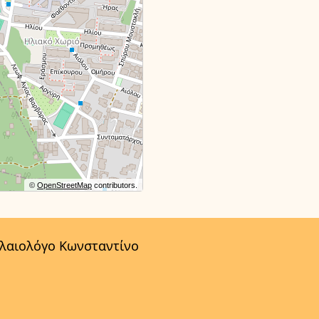
©
OpenStreetMap
contributors.
αλαιολόγο Κωνσταντίνο