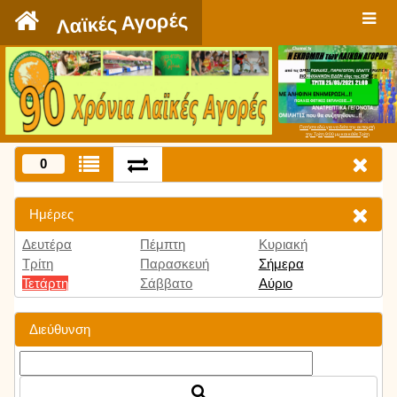
`
Λαϊκές Αγορές
Πατήστε εδώ για να δείτε την εκπομπή
την Τρίτη 9:00 μμ και κάθε Τρίτη
0
Ημέρες
Δευτέρα
Πέμπτη
Κυριακή
Τρίτη
Παρασκευή
Σήμερα
Τετάρτη
Σάββατο
Αύριο
Διεύθυνση