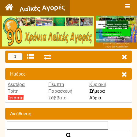
`
Λαϊκές Αγορές
Πατήστε εδώ για να δείτε την εκπομπή
την Τρίτη 9:00 μμ και κάθε Τρίτη
1
Ημέρες
Δευτέρα
Πέμπτη
Κυριακή
Τρίτη
Παρασκευή
Σήμερα
Τετάρτη
Σάββατο
Αύριο
Διεύθυνση