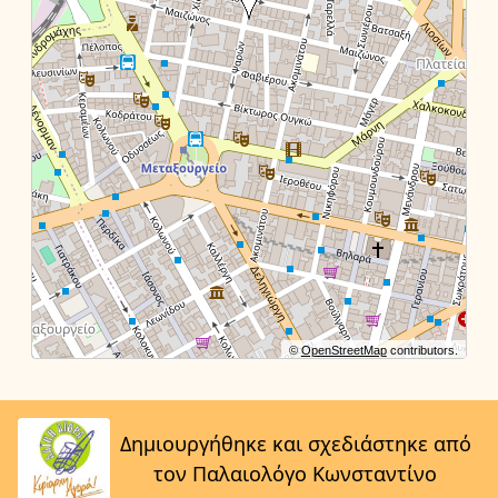
©
OpenStreetMap
contributors.
Δημιουργήθηκε και σχεδιάστηκε από
τον Παλαιολόγο Κωνσταντίνο