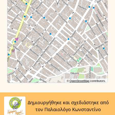
©
OpenStreetMap
contributors.
Δημιουργήθηκε και σχεδιάστηκε από
τον Παλαιολόγο Κωνσταντίνο