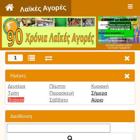
`
Λαϊκές Αγορές
Πατήστε εδώ για να δείτε την εκπομπή
την Τρίτη 9:00 μμ και κάθε Τρίτη
1
Ημέρες
Δευτέρα
Πέμπτη
Κυριακή
Τρίτη
Παρασκευή
Σήμερα
Τετάρτη
Σάββατο
Αύριο
Διεύθυνση