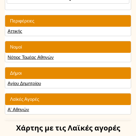
Περιφέρειες
Αττικής
Νομοί
Νότιος Τομέας Αθηνών
Δήμοι
Αγίου Δημητρίου
Λαϊκές Αγορές
Α' Αθηνών
Χάρτης
με τις Λαϊκές αγορές