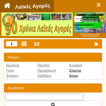
`
Λαϊκές Αγορές
Πατήστε εδώ για να δείτε την εκπομπή
την Τρίτη 9:00 μμ και κάθε Τρίτη
1
Ημέρες
Δευτέρα
Πέμπτη
Κυριακή
Τρίτη
Παρασκευή
Σήμερα
Τετάρτη
Σάββατο
Αύριο
Διεύθυνση