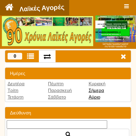
`
Λαϊκές Αγορές
Πατήστε εδώ για να δείτε την εκπομπή
την Τρίτη 9:00 μμ και κάθε Τρίτη
0
Ημέρες
Δευτέρα
Πέμπτη
Κυριακή
Τρίτη
Παρασκευή
Σήμερα
Τετάρτη
Σάββατο
Αύριο
Διεύθυνση