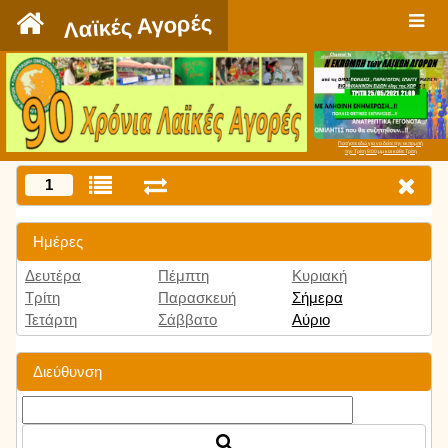
`
Λαϊκές Αγορές
Πατήστε εδώ για να δείτε την εκπομπή
την Τρίτη 9:00 μμ και κάθε Τρίτη
1
Ημέρες
Δευτέρα
Πέμπτη
Κυριακή
Τρίτη
Παρασκευή
Σήμερα
Τετάρτη
Σάββατο
Αύριο
Διεύθυνση