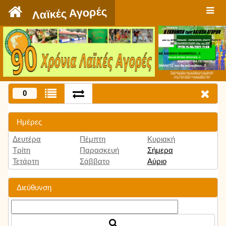
`
Λαϊκές Αγορές
Πατήστε εδώ για να δείτε την εκπομπή
την Τρίτη 9:00 μμ και κάθε Τρίτη
0
Ημέρες
Δευτέρα
Πέμπτη
Κυριακή
Τρίτη
Παρασκευή
Σήμερα
Τετάρτη
Σάββατο
Αύριο
Διεύθυνση