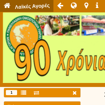
`
Λαϊκές Αγορές
1