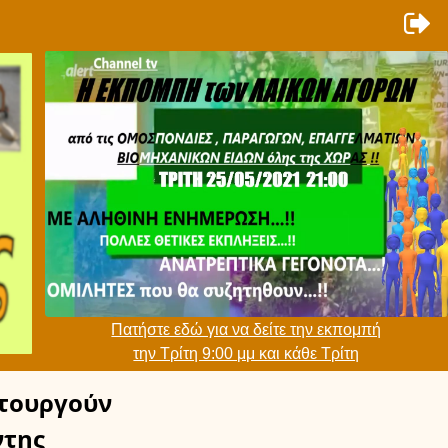
Πατήστε εδώ για να δείτε την εκπομπή
την Τρίτη 9:00 μμ και κάθε Τρίτη
τουργούν
ντης