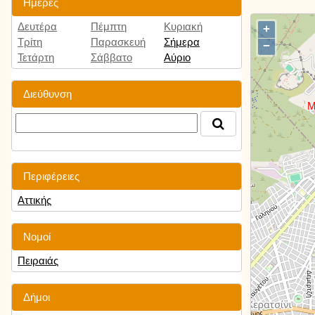
Ημέρες
Δευτέρα
Πέμπτη
Κυριακή
+
Τρίτη
Παρασκευή
Σήμερα
−
Τετάρτη
Σάββατο
Αύριο
Διεύθυνση
Περιφέρειες
Αττικής
Νομοί
Πειραιάς
Δήμοι