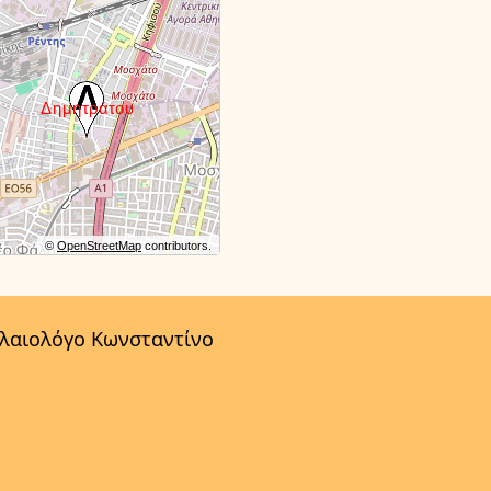
©
OpenStreetMap
contributors.
αλαιολόγο Κωνσταντίνο