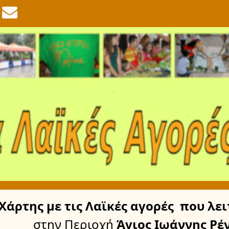
Χάρτης
με τις Λαϊκές αγορές
που λει
στην Περιοχή
Άγιος Ιωάννης Ρέ