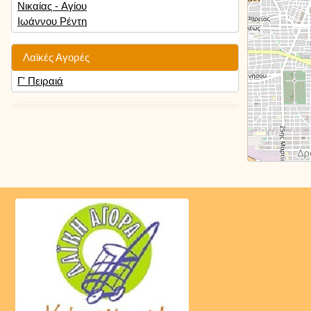
Νικαίας - Αγίου
Ιωάννου Ρέντη
Λαϊκές Αγορές
Γ' Πειραιά