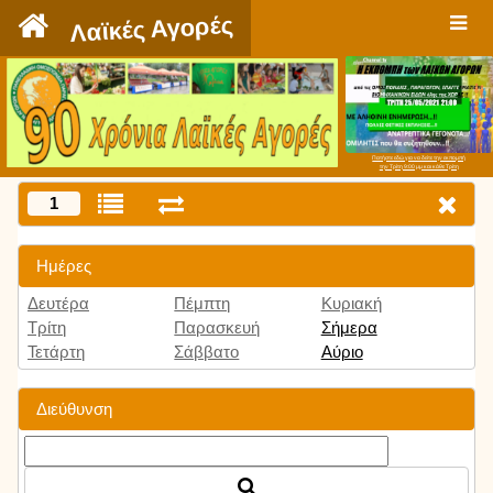
`
Λαϊκές Αγορές
Πατήστε εδώ για να δείτε την εκπομπή
την Τρίτη 9:00 μμ και κάθε Τρίτη
1
Ημέρες
Δευτέρα
Πέμπτη
Κυριακή
Τρίτη
Παρασκευή
Σήμερα
Τετάρτη
Σάββατο
Αύριο
Διεύθυνση