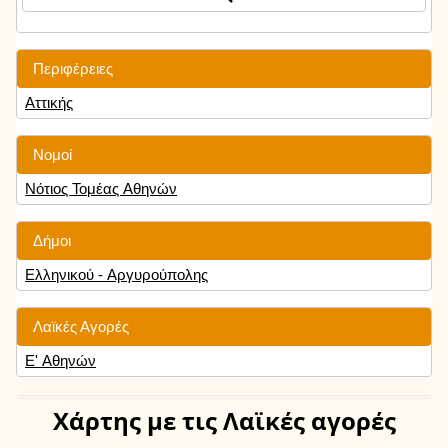
Περιφέρειες
Αττικής
Νομοί
Νότιος Τομέας Αθηνών
Δήμοι
Ελληνικού - Αργυρούπολης
Λαϊκές Αγορές
Ε' Αθηνών
Χάρτης
με τις Λαϊκές αγορές