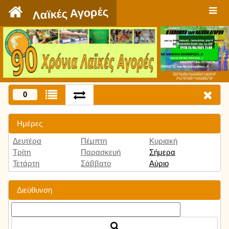
`
Λαϊκές Αγορές
Πατήστε εδώ για να δείτε την εκπομπή
την Τρίτη 9:00 μμ και κάθε Τρίτη
0
Ημέρες
Δευτέρα
Πέμπτη
Κυριακή
Τρίτη
Παρασκευή
Σήμερα
Τετάρτη
Σάββατο
Αύριο
Διεύθυνση