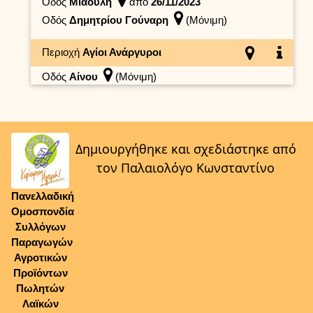
Οδός
Μιαούλη
από
26/11/2023
Οδός
Δημητρίου Γούναρη
(Μόνιμη)
Περιοχή
Αγίοι Ανάργυροι
Οδός
Αίνου
(Μόνιμη)
Δημιουργήθηκε και σχεδιάστηκε από
τον Παλαιολόγο Κωνσταντίνο
Πανελλαδική
Ομοσπονδία
Συλλόγων
Παραγωγών
Αγροτικών
Προϊόντων
Πωλητών
Λαϊκών