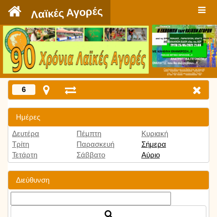
`
Λαϊκές Αγορές
Πατήστε εδώ για να δείτε την εκπομπή
την Τρίτη 9:00 μμ και κάθε Τρίτη
6
Ημέρες
Δευτέρα
Πέμπτη
Κυριακή
Τρίτη
Παρασκευή
Σήμερα
Τετάρτη
Σάββατο
Αύριο
Διεύθυνση