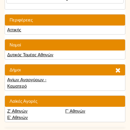
Περιφέρειες
Αττικής
Νομοί
Δυτικός Τομέας Αθηνών
Δήμοι
Αγίων Αναργύρων -
Καματερό
Λαϊκές Αγορές
Ζ' Αθηνών
Γ' Αθηνών
Ε' Αθηνών