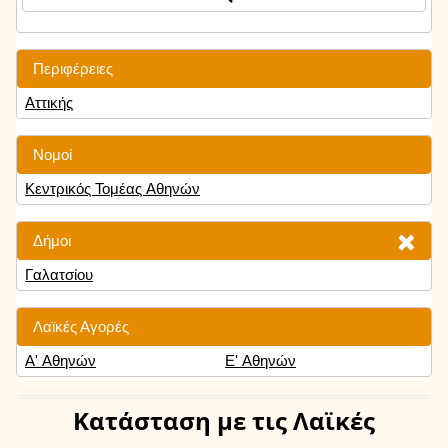
Περιφέρειες
Αττικής
Νομοί
Κεντρικός Τομέας Αθηνών
Δήμοι
Γαλατσίου
Λαϊκές Αγορές
Α' Αθηνών
Ε' Αθηνών
Κατάσταση
με τις Λαϊκές