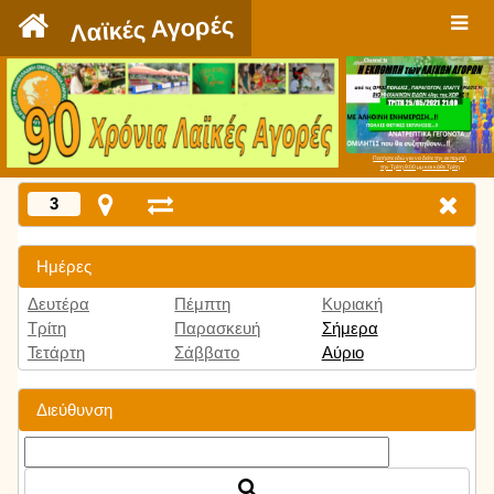
`
Λαϊκές Αγορές
Πατήστε εδώ για να δείτε την εκπομπή
την Τρίτη 9:00 μμ και κάθε Τρίτη
3
Ημέρες
Δευτέρα
Πέμπτη
Κυριακή
Τρίτη
Παρασκευή
Σήμερα
Τετάρτη
Σάββατο
Αύριο
Διεύθυνση