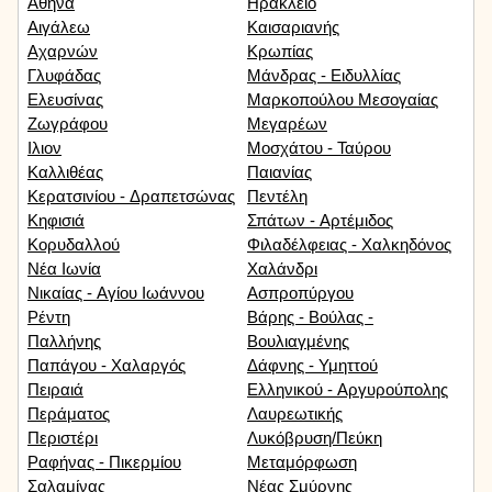
Αθήνα
Ηράκλειο
Αιγάλεω
Καισαριανής
Αχαρνών
Κρωπίας
Γλυφάδας
Μάνδρας - Ειδυλλίας
Ελευσίνας
Μαρκοπούλου Μεσογαίας
Ζωγράφου
Μεγαρέων
Ιλιον
Μοσχάτου - Ταύρου
Καλλιθέας
Παιανίας
Κερατσινίου - Δραπετσώνας
Πεντέλη
Κηφισιά
Σπάτων - Αρτέμιδος
Κορυδαλλού
Φιλαδέλφειας - Χαλκηδόνος
Νέα Ιωνία
Χαλάνδρι
Νικαίας - Αγίου Ιωάννου
Ασπροπύργου
Ρέντη
Βάρης - Βούλας -
Παλλήνης
Βουλιαγμένης
Παπάγου - Χαλαργός
Δάφνης - Υμηττού
Πειραιά
Ελληνικού - Αργυρούπολης
Περάματος
Λαυρεωτικής
Περιστέρι
Λυκόβρυση/Πεύκη
Ραφήνας - Πικερμίου
Μεταμόρφωση
Σαλαμίνας
Νέας Σμύρνης