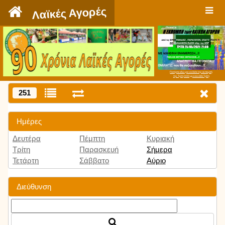
`
Λαϊκές Αγορές
Πατήστε εδώ για να δείτε την εκπομπή
την Τρίτη 9:00 μμ και κάθε Τρίτη
251
Ημέρες
Δευτέρα
Πέμπτη
Κυριακή
Τρίτη
Παρασκευή
Σήμερα
Τετάρτη
Σάββατο
Αύριο
Διεύθυνση