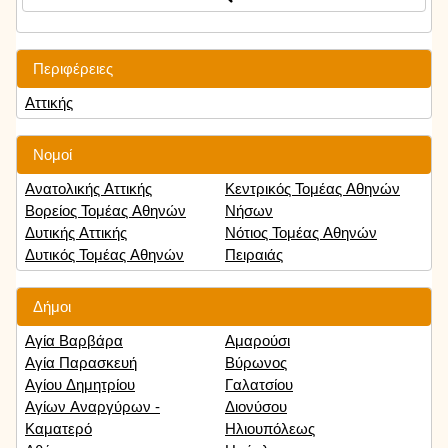
Περιφέρειες
Αττικής
Νομοί
Ανατολικής Αττικής
Κεντρικός Τομέας Αθηνών
Βορείος Τομέας Αθηνών
Νήσων
Δυτικής Αττικής
Νότιος Τομέας Αθηνών
Δυτικός Τομέας Αθηνών
Πειραιάς
Δήμοι
Αγία Βαρβάρα
Αμαρούσι
Αγία Παρασκευή
Βύρωνος
Αγίου Δημητρίου
Γαλατσίου
Αγίων Αναργύρων -
Διονύσου
Καματερό
Ηλιουπόλεως