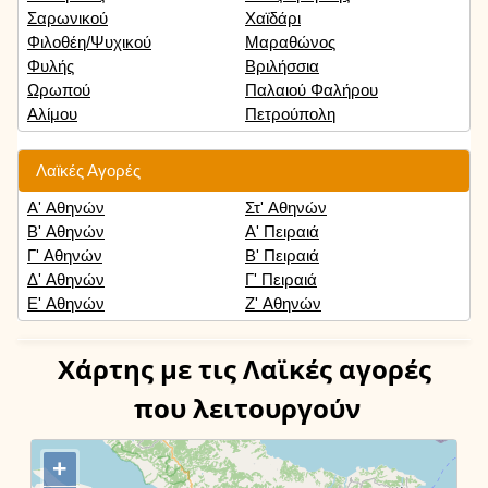
Σαρωνικού
Χαϊδάρι
Φιλοθέη/Ψυχικού
Μαραθώνος
Φυλής
Βριλήσσια
Ωρωπού
Παλαιού Φαλήρου
Αλίμου
Πετρούπολη
Λαϊκές Αγορές
Α' Αθηνών
Στ' Αθηνών
Β' Αθηνών
Α' Πειραιά
Γ' Αθηνών
Β' Πειραιά
Δ' Αθηνών
Γ' Πειραιά
Ε' Αθηνών
Ζ' Αθηνών
Χάρτης
με τις Λαϊκές αγορές
που λειτουργούν
+