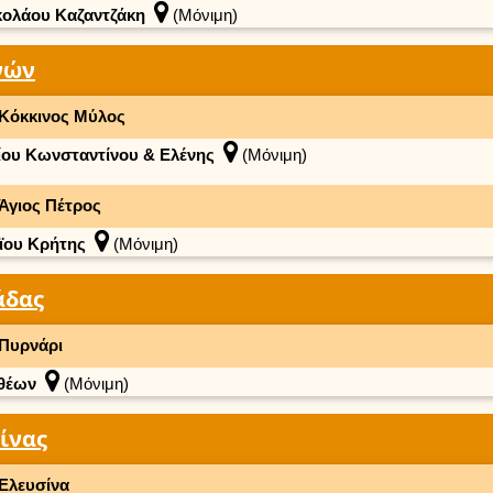
κολάου Καζαντζάκη
(Μόνιμη)
νών
Κόκκινος Μύλος
ίου Κωνσταντίνου & Ελένης
(Μόνιμη)
Άγιος Πέτρος
ϊου Κρήτης
(Μόνιμη)
άδας
Πυρνάρι
θέων
(Μόνιμη)
ίνας
Ελευσίνα