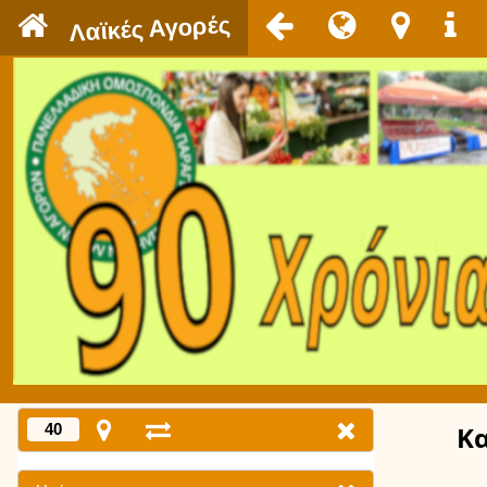
`
Λαϊκές Αγορές
40
Κ