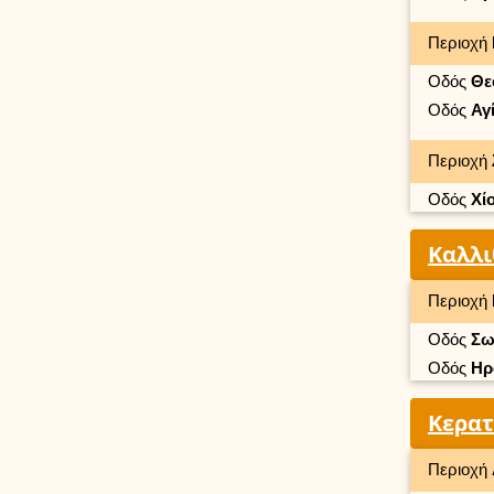
Περιοχή
Οδός
Θε
Οδός
Αγ
Περιοχή
Οδός
Χί
Καλλι
Περιοχή
Οδός
Σω
Οδός
Ηρ
Κερατ
Περιοχή