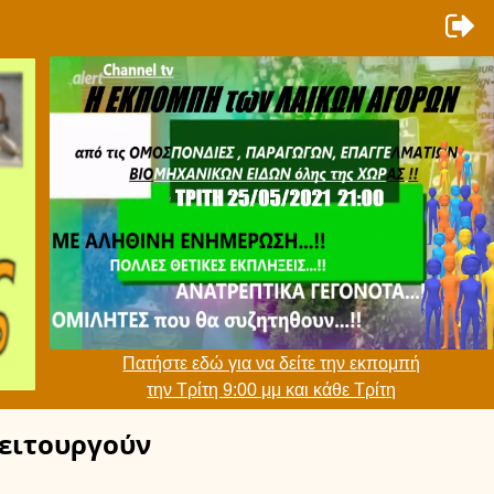
Πατήστε εδώ για να δείτε την εκπομπή
την Τρίτη 9:00 μμ και κάθε Τρίτη
ειτουργούν