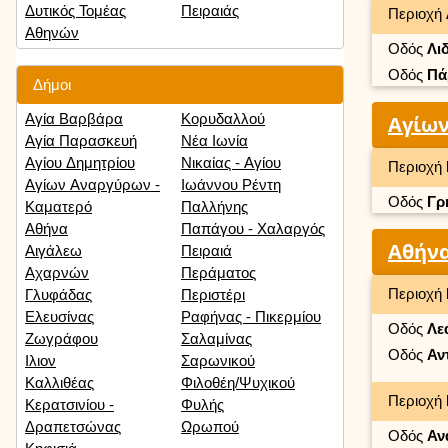
Δυτικός Τομέας
Πειραιάς
Περιοχή
Αθηνών
Οδός
Λι
Οδός
Πά
Δήμοι
Αγία Βαρβάρα
Κορυδαλλού
Αγίων
Αγία Παρασκευή
Νέα Ιωνία
Αγίου Δημητρίου
Νικαίας - Αγίου
Περιοχή
Αγίων Αναργύρων -
Ιωάννου Ρέντη
Οδός
Γρ
Καματερό
Παλλήνης
Αθήνα
Παπάγου - Χαλαργός
Αθήν
Αιγάλεω
Πειραιά
Αχαρνών
Περάματος
Περιοχή
Γλυφάδας
Περιστέρι
Ελευσίνας
Ραφήνας - Πικερμίου
Οδός
Λε
Ζωγράφου
Σαλαμίνας
Οδός
Αν
Ιλιον
Σαρωνικού
Καλλιθέας
Φιλοθέη/Ψυχικού
Περιοχή
Κερατσινίου -
Φυλής
Δραπετσώνας
Ωρωπού
Οδός
Αν