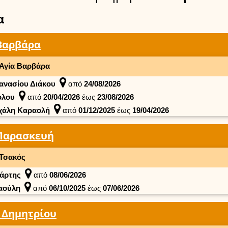
α
Βαρβάρα
Αγία Βαρβάρα
ανασίου Διάκου
από
24/08/2026
όλου
από
20/04/2026
έως
23/08/2026
χάλη Καραολή
από
01/12/2025
έως
19/04/2026
Παρασκευή
Τσακός
άρτης
από
08/06/2026
αούλη
από
06/10/2025
έως
07/06/2026
 Δημητρίου