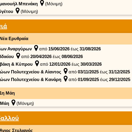
μανουήλ Μπενάκη
(Μόνιμη)
ϋγέτου
(Μόνιμη)
ιά
Νέα Ερυθραία
ίων Αναργύρων
από
15/06/2026
έως
31/08/2026
βδικίου
από
20/04/2026
έως
08/06/2026
βάκη & Κύπρου
από
12/01/2026
έως
30/03/2026
ώων Πολυτεχνείου & Αίαντος
από
03/11/2025
έως
31/12/2025
ώων Πολυτεχνείου & Κανάρη
από
01/09/2025
έως
29/12/2025
1η Μάη
 Μάη
(Μόνιμη)
δαλλού
Άγιος Στυλιανός