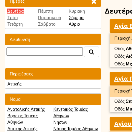
Ημέρες
Δευτέρ
Δευτέρα
Πέμπτη
Κυριακή
Τρίτη
Παρασκευή
Σήμερα
Τετάρτη
Σάββατο
Αύριο
Αγία 
Περιοχή
Διεύθυνση
Οδός
Αθ
Οδός
Αι
Οδός
Μι
Περιφέρειες
Αγία 
Αττικής
Περιοχή
Νομοί
Οδός
Σπ
Οδός
Μι
Ανατολικής Αττικής
Κεντρικός Τομέας
Βορείος Τομέας
Αθηνών
Αθηνών
Νήσων
Αγίου
Δυτικής Αττικής
Νότιος Τομέας Αθηνών