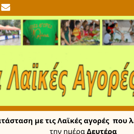
ατάσταση
με τις Λαϊκές αγορές
που λ
την ημέρα
Δευτέρα