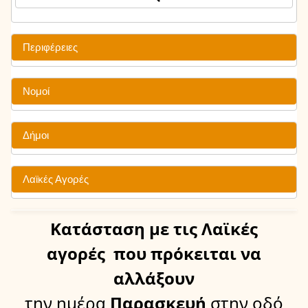
Περιφέρειες
Νομοί
Δήμοι
Λαϊκές Αγορές
Κατάσταση
με τις Λαϊκές
αγορές
που πρόκειται να
αλλάξουν
την ημέρα
Παρασκευή
στην οδό