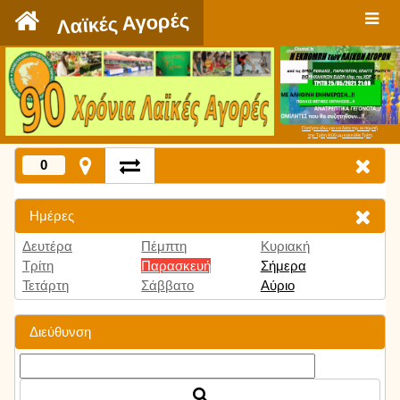
`
Λαϊκές Αγορές
Πατήστε εδώ για να δείτε την εκπομπή
την Τρίτη 9:00 μμ και κάθε Τρίτη
0
Ημέρες
Δευτέρα
Πέμπτη
Κυριακή
Τρίτη
Παρασκευή
Σήμερα
Τετάρτη
Σάββατο
Αύριο
Διεύθυνση