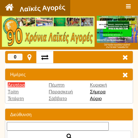
`
Λαϊκές Αγορές
Πατήστε εδώ για να δείτε την εκπομπή
την Τρίτη 9:00 μμ και κάθε Τρίτη
0
Ημέρες
Δευτέρα
Πέμπτη
Κυριακή
Τρίτη
Παρασκευή
Σήμερα
Τετάρτη
Σάββατο
Αύριο
Διεύθυνση