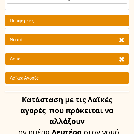
Περιφέρειες
Νομοί
Δήμοι
Λαϊκές Αγορές
Κατάσταση
με τις Λαϊκές
αγορές
που πρόκειται να
αλλάξουν
την ημέρα
Δευτέρα
στον νομό