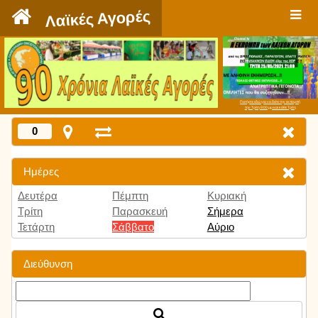
`
Λαϊκές Αγορές
Πατήστε εδώ για να δείτε την εκπομπή
την Τρίτη 9:00 μμ και κάθε Τρίτη
0
Ημέρες
Δευτέρα
Πέμπτη
Κυριακή
Τρίτη
Παρασκευή
Σήμερα
Τετάρτη
Σάββατο
Αύριο
Διεύθυνση