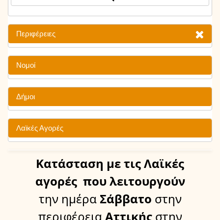
Περιφέρειες
Νομοί
Δήμοι
Λαϊκές Αγορές
Κατάσταση
με τις Λαϊκές
αγορές
που λειτουργούν
την ημέρα
Σάββατο
στην
περιφέρεια
Αττικής
στην