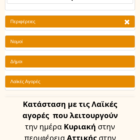
Περιφέρειες
Νομοί
Δήμοι
Λαϊκές Αγορές
Κατάσταση
με τις Λαϊκές
αγορές
που λειτουργούν
την ημέρα
Κυριακή
στην
περιφέρεια
Αττικής
στην