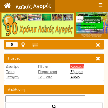
`
Λαϊκές Αγορές
Πατήστε εδώ για να δείτε την εκπομπή
την Τρίτη 9:00 μμ και κάθε Τρίτη
0
Ημέρες
Δευτέρα
Πέμπτη
Κυριακή
Τρίτη
Παρασκευή
Σήμερα
Τετάρτη
Σάββατο
Αύριο
Διεύθυνση