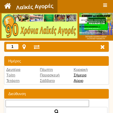
`
Λαϊκές Αγορές
Πατήστε εδώ για να δείτε την εκπομπή
την Τρίτη 9:00 μμ και κάθε Τρίτη
1
Ημέρες
Δευτέρα
Πέμπτη
Κυριακή
Τρίτη
Παρασκευή
Σήμερα
Τετάρτη
Σάββατο
Αύριο
Διεύθυνση