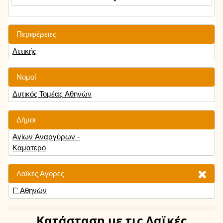
Περιφέρειες
Αττικής
Νομοί
Δυτικός Τομέας Αθηνών
Δήμοι
Αγίων Αναργύρων -
Καματερό
Λαϊκές Αγορές
Γ' Αθηνών
Κατάσταση
με τις Λαϊκές