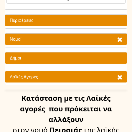
Περιφέρειες
Νομοί
Δήμοι
Λαϊκές Αγορές
Κατάσταση
με τις Λαϊκές
αγορές
που πρόκειται να
αλλάξουν
στον νομό
Πειραιάς
της λαϊκής