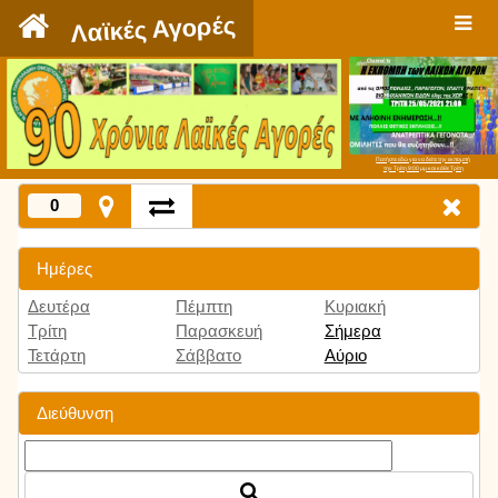
`
Λαϊκές Αγορές
Πατήστε εδώ για να δείτε την εκπομπή
την Τρίτη 9:00 μμ και κάθε Τρίτη
0
Ημέρες
Δευτέρα
Πέμπτη
Κυριακή
Τρίτη
Παρασκευή
Σήμερα
Τετάρτη
Σάββατο
Αύριο
Διεύθυνση