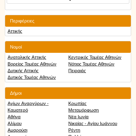
Περιφέρειες
Αττικής
Νομοί
Ανατολικής Αττικής
Κεντρικός Τομέας Αθηνών
Βορείος Τομέας Αθηνών
Νότιος Τομέας Αθηνών
Δυτικής Αττικής
Πειραιάς
Δυτικός Τομέας Αθηνών
Δήμοι
Αγίων Αναργύρων -
Κρωπίας
Καματερό
Μεταμόρφωση
Αθήνα
Νέα Ιωνία
Αλίμου
Νικαίας - Αγίου Ιωάννου
Αμαρούσι
Ρέντη