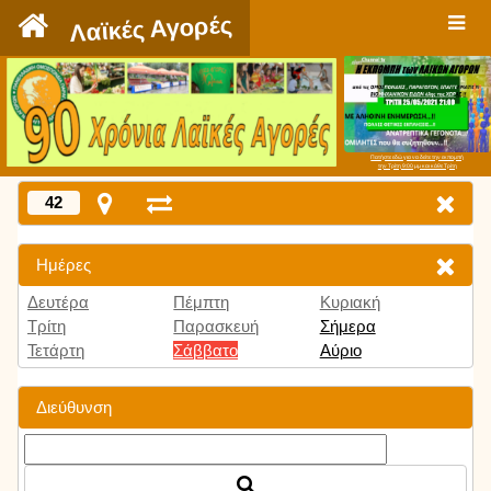
`
Λαϊκές Αγορές
Πατήστε εδώ για να δείτε την εκπομπή
την Τρίτη 9:00 μμ και κάθε Τρίτη
42
Ημέρες
Δευτέρα
Πέμπτη
Κυριακή
Τρίτη
Παρασκευή
Σήμερα
Τετάρτη
Σάββατο
Αύριο
Διεύθυνση