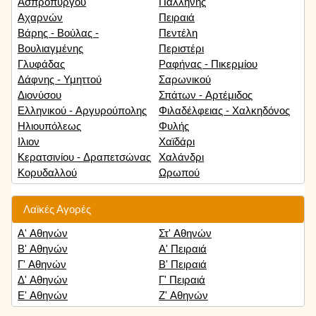
Ασπροπύργου
Παλλήνης
Αχαρνών
Πειραιά
Βάρης - Βούλας -
Πεντέλη
Βουλιαγμένης
Περιστέρι
Γλυφάδας
Ραφήνας - Πικερμίου
Δάφνης - Υμηττού
Σαρωνικού
Διονύσου
Σπάτων - Αρτέμιδος
Ελληνικού - Αργυρούπολης
Φιλαδέλφειας - Χαλκηδόνος
Ηλιουπόλεως
Φυλής
Ιλιον
Χαϊδάρι
Κερατσινίου - Δραπετσώνας
Χαλάνδρι
Κορυδαλλού
Ωρωπού
Λαϊκές Αγορές
Α' Αθηνών
Στ' Αθηνών
Β' Αθηνών
Α' Πειραιά
Γ' Αθηνών
Β' Πειραιά
Δ' Αθηνών
Γ' Πειραιά
Ε' Αθηνών
Ζ' Αθηνών