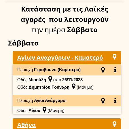
Κατάσταση
με τις Λαϊκές
αγορές
που λειτουργούν
την ημέρα
Σάββατο
Σάββατο
Αγίων Αναργύρων - Καματερό
Περιοχή
Γεροβουνό (Καματερό)
Οδός
Μιαούλη
από
26/11/2023
Οδός
Δημητρίου Γούναρη
(Μόνιμη)
Περιοχή
Αγίοι Ανάργυροι
Οδός
Αίνου
(Μόνιμη)
Αθήνα