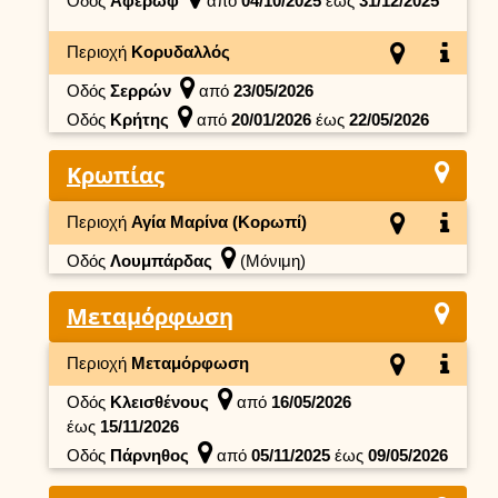
Οδός
Αφέρωφ
από
04/10/2025
έως
31/12/2025
Περιοχή
Κορυδαλλός
Οδός
Σερρών
από
23/05/2026
Οδός
Κρήτης
από
20/01/2026
έως
22/05/2026
Κρωπίας
Περιοχή
Αγία Μαρίνα (Κορωπί)
Οδός
Λουμπάρδας
(Μόνιμη)
Μεταμόρφωση
Περιοχή
Μεταμόρφωση
Οδός
Κλεισθένους
από
16/05/2026
έως
15/11/2026
Οδός
Πάρνηθος
από
05/11/2025
έως
09/05/2026