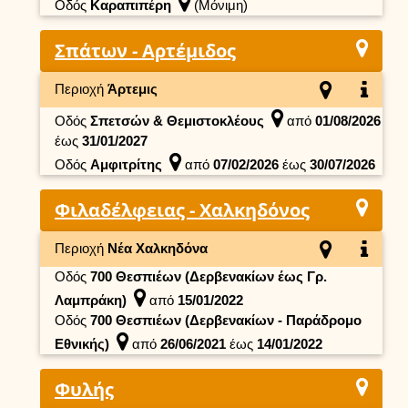
Οδός
Καραπιπέρη
(Μόνιμη)
Σπάτων - Αρτέμιδος
Περιοχή
Άρτεμις
Οδός
Σπετσών & Θεμιστοκλέους
από
01/08/2026
έως
31/01/2027
Οδός
Αμφιτρίτης
από
07/02/2026
έως
30/07/2026
Φιλαδέλφειας - Χαλκηδόνος
Περιοχή
Νέα Χαλκηδόνα
Οδός
700 Θεσπιέων (Δερβενακίων έως Γρ.
Λαμπράκη)
από
15/01/2022
Οδός
700 Θεσπιέων (Δερβενακίων - Παράδρομο
Εθνικής)
από
26/06/2021
έως
14/01/2022
Φυλής