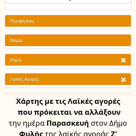
Περιφέρειες
Νομοί
Δήμοι
Λαϊκές Αγορές
Χάρτης
με τις Λαϊκές αγορές
που πρόκειται να αλλάξουν
την ημέρα
Παρασκευή
στον Δήμο
Φυλής
της λαϊκής αγοράς
Ζ'