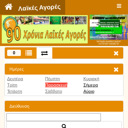
`
Λαϊκές Αγορές
Πατήστε εδώ για να δείτε την εκπομπή
την Τρίτη 9:00 μμ και κάθε Τρίτη
0
Ημέρες
Δευτέρα
Πέμπτη
Κυριακή
Τρίτη
Παρασκευή
Σήμερα
Τετάρτη
Σάββατο
Αύριο
Διεύθυνση