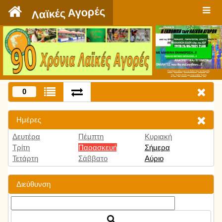
`
Λαϊκές Αγορές
Πατήστε εδώ για να δείτε την εκπομπή
την Τρίτη 9:00 μμ και κάθε Τρίτη
0
Ημέρες
Δευτέρα
Πέμπτη
Κυριακή
Τρίτη
Παρασκευή
Σήμερα
Τετάρτη
Σάββατο
Αύριο
Διεύθυνση