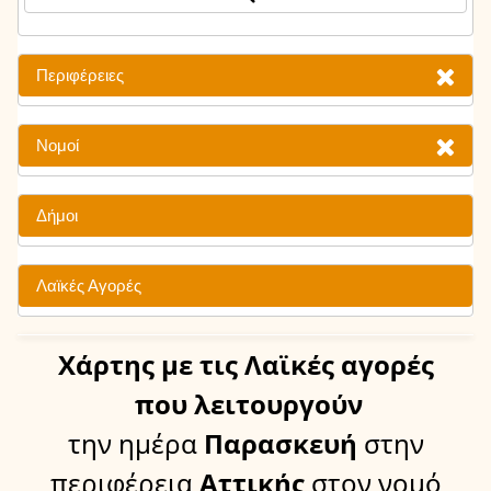
Περιφέρειες
Νομοί
Δήμοι
Λαϊκές Αγορές
Χάρτης
με τις Λαϊκές αγορές
που λειτουργούν
την ημέρα
Παρασκευή
στην
περιφέρεια
Αττικής
στον νομό