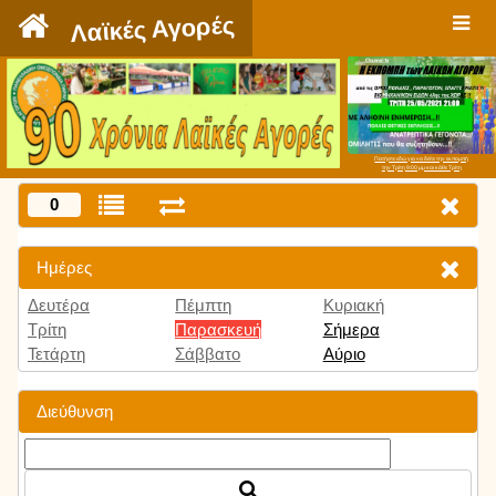
`
Λαϊκές Αγορές
Πατήστε εδώ για να δείτε την εκπομπή
την Τρίτη 9:00 μμ και κάθε Τρίτη
0
Ημέρες
Δευτέρα
Πέμπτη
Κυριακή
Τρίτη
Παρασκευή
Σήμερα
Τετάρτη
Σάββατο
Αύριο
Διεύθυνση