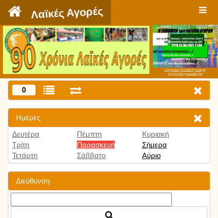
`
Λαϊκές Αγορές
Πατήστε εδώ για να δείτε την εκπομπή
την Τρίτη 9:00 μμ και κάθε Τρίτη
0
Ημέρες
Δευτέρα
Πέμπτη
Κυριακή
Τρίτη
Παρασκευή
Σήμερα
Τετάρτη
Σάββατο
Αύριο
Διεύθυνση