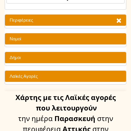
Περιφέρειες
Νομοί
Δήμοι
Λαϊκές Αγορές
Χάρτης
με τις Λαϊκές αγορές
που λειτουργούν
την ημέρα
Παρασκευή
στην
περιφέρεια
Αττικής
στην