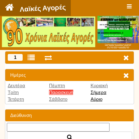
`
Λαϊκές Αγορές
Πατήστε εδώ για να δείτε την εκπομπή
την Τρίτη 9:00 μμ και κάθε Τρίτη
1
Ημέρες
Δευτέρα
Πέμπτη
Κυριακή
Τρίτη
Παρασκευή
Σήμερα
Τετάρτη
Σάββατο
Αύριο
Διεύθυνση