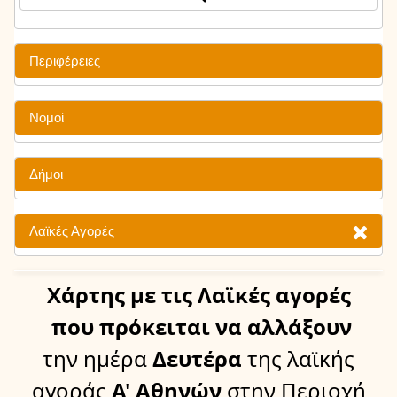
Περιφέρειες
Νομοί
Δήμοι
Λαϊκές Αγορές
Χάρτης
με τις Λαϊκές αγορές
που πρόκειται να αλλάξουν
την ημέρα
Δευτέρα
της λαϊκής
αγοράς
Α' Αθηνών
στην Περιοχή