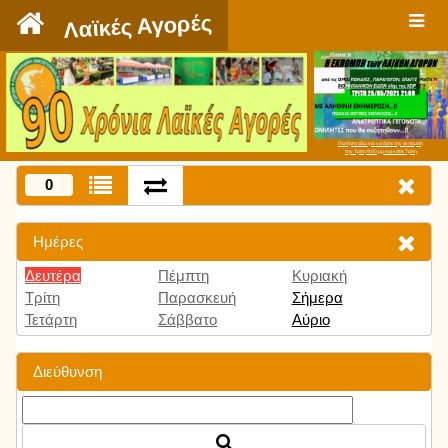
`
Λαϊκές Αγορές
Πατήστε εδώ για να δείτε την εκπομπή
την Τρίτη 9:00 μμ και κάθε Τρίτη
0
Ημέρες
Δευτέρα
Πέμπτη
Κυριακή
Τρίτη
Παρασκευή
Σήμερα
Τετάρτη
Σάββατο
Αύριο
Διεύθυνση