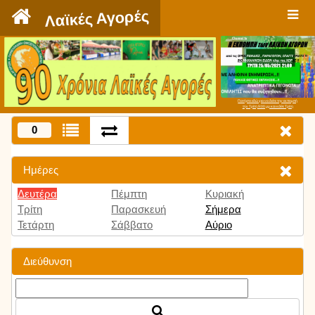
`
Λαϊκές Αγορές
Πατήστε εδώ για να δείτε την εκπομπή
την Τρίτη 9:00 μμ και κάθε Τρίτη
0
Ημέρες
Δευτέρα
Πέμπτη
Κυριακή
Τρίτη
Παρασκευή
Σήμερα
Τετάρτη
Σάββατο
Αύριο
Διεύθυνση