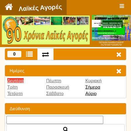
`
Λαϊκές Αγορές
Πατήστε εδώ για να δείτε την εκπομπή
την Τρίτη 9:00 μμ και κάθε Τρίτη
0
Ημέρες
Δευτέρα
Πέμπτη
Κυριακή
Τρίτη
Παρασκευή
Σήμερα
Τετάρτη
Σάββατο
Αύριο
Διεύθυνση