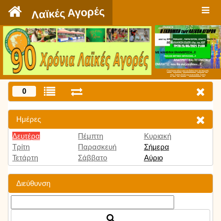
`
Λαϊκές Αγορές
Πατήστε εδώ για να δείτε την εκπομπή
την Τρίτη 9:00 μμ και κάθε Τρίτη
0
Ημέρες
Δευτέρα
Πέμπτη
Κυριακή
Τρίτη
Παρασκευή
Σήμερα
Τετάρτη
Σάββατο
Αύριο
Διεύθυνση