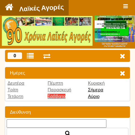
`
Λαϊκές Αγορές
Πατήστε εδώ για να δείτε την εκπομπή
την Τρίτη 9:00 μμ και κάθε Τρίτη
0
Ημέρες
Δευτέρα
Πέμπτη
Κυριακή
Τρίτη
Παρασκευή
Σήμερα
Τετάρτη
Σάββατο
Αύριο
Διεύθυνση