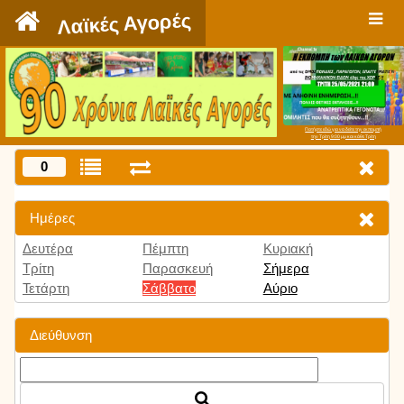
`
Λαϊκές Αγορές
Πατήστε εδώ για να δείτε την εκπομπή
την Τρίτη 9:00 μμ και κάθε Τρίτη
0
Ημέρες
Δευτέρα
Πέμπτη
Κυριακή
Τρίτη
Παρασκευή
Σήμερα
Τετάρτη
Σάββατο
Αύριο
Διεύθυνση