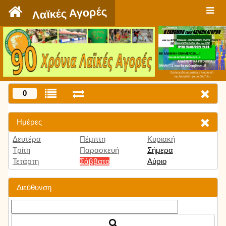
`
Λαϊκές Αγορές
Πατήστε εδώ για να δείτε την εκπομπή
την Τρίτη 9:00 μμ και κάθε Τρίτη
0
Ημέρες
Δευτέρα
Πέμπτη
Κυριακή
Τρίτη
Παρασκευή
Σήμερα
Τετάρτη
Σάββατο
Αύριο
Διεύθυνση