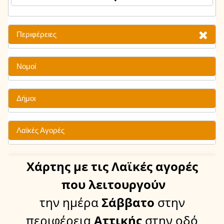
Περιφέρειες
Νομοί
Δήμοι
Λαϊκές Αγορές
Χάρτης
με τις Λαϊκές αγορές
που λειτουργούν
την ημέρα
Σάββατο
στην
περιφέρεια
Αττικής
στην οδό