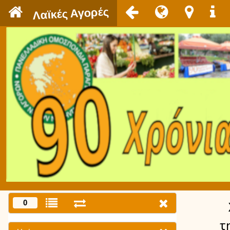
`
Λαϊκές Αγορές
0
τ