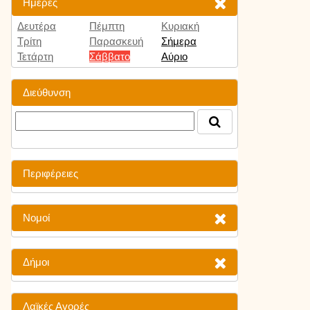
Ημέρες
Δευτέρα
Πέμπτη
Κυριακή
Τρίτη
Παρασκευή
Σήμερα
Τετάρτη
Σάββατο
Αύριο
Διεύθυνση
Περιφέρειες
Νομοί
Δήμοι
Λαϊκές Αγορές