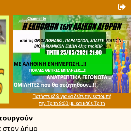
Πατήστε εδώ για να δείτε την εκπομπή
την Τρίτη 9:00 μμ και κάθε Τρίτη
τουργούν
ς
στον Δήμο