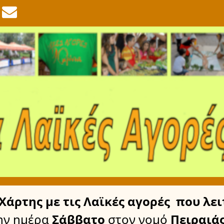
Χάρτης
με τις Λαϊκές αγορές
που λει
ην ημέρα
Σάββατο
στον νομό
Πειραιά