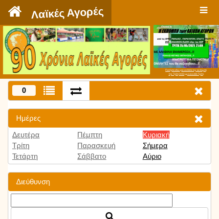
`
Λαϊκές Αγορές
Πατήστε εδώ για να δείτε την εκπομπή
την Τρίτη 9:00 μμ και κάθε Τρίτη
0
Ημέρες
Δευτέρα
Πέμπτη
Κυριακή
Τρίτη
Παρασκευή
Σήμερα
Τετάρτη
Σάββατο
Αύριο
Διεύθυνση