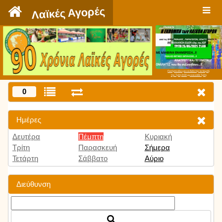
`
Λαϊκές Αγορές
Πατήστε εδώ για να δείτε την εκπομπή
την Τρίτη 9:00 μμ και κάθε Τρίτη
0
Ημέρες
Δευτέρα
Πέμπτη
Κυριακή
Τρίτη
Παρασκευή
Σήμερα
Τετάρτη
Σάββατο
Αύριο
Διεύθυνση