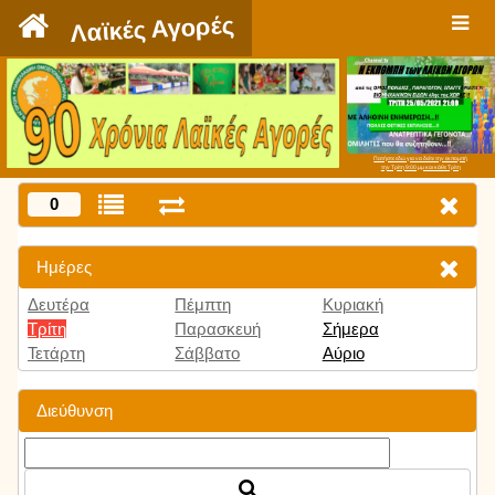
`
Λαϊκές Αγορές
Πατήστε εδώ για να δείτε την εκπομπή
την Τρίτη 9:00 μμ και κάθε Τρίτη
0
Ημέρες
Δευτέρα
Πέμπτη
Κυριακή
Τρίτη
Παρασκευή
Σήμερα
Τετάρτη
Σάββατο
Αύριο
Διεύθυνση