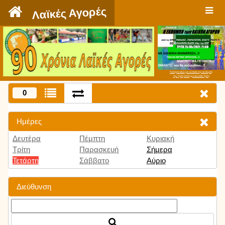
`
Λαϊκές Αγορές
Πατήστε εδώ για να δείτε την εκπομπή
την Τρίτη 9:00 μμ και κάθε Τρίτη
0
Ημέρες
Δευτέρα
Πέμπτη
Κυριακή
Τρίτη
Παρασκευή
Σήμερα
Τετάρτη
Σάββατο
Αύριο
Διεύθυνση