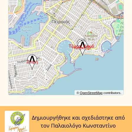
©
OpenStreetMap
contributors.
Δημιουργήθηκε και σχεδιάστηκε από
τον Παλαιολόγο Κωνσταντίνο