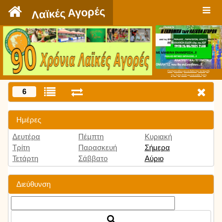
`
Λαϊκές Αγορές
Πατήστε εδώ για να δείτε την εκπομπή
την Τρίτη 9:00 μμ και κάθε Τρίτη
6
Ημέρες
Δευτέρα
Πέμπτη
Κυριακή
Τρίτη
Παρασκευή
Σήμερα
Τετάρτη
Σάββατο
Αύριο
Διεύθυνση