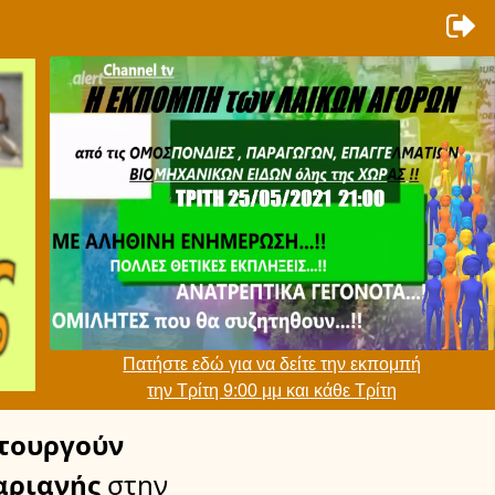
Πατήστε εδώ για να δείτε την εκπομπή
την Τρίτη 9:00 μμ και κάθε Τρίτη
τουργούν
αριανής
στην