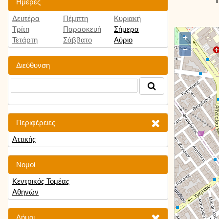
Ημέρες
Δευτέρα
Πέμπτη
Κυριακή
Τρίτη
Παρασκευή
Σήμερα
+
Τετάρτη
Σάββατο
Αύριο
−
Διεύθυνση
Περιφέρειες
Αττικής
Νομοί
Κεντρικός Τομέας
Αθηνών
Δήμοι