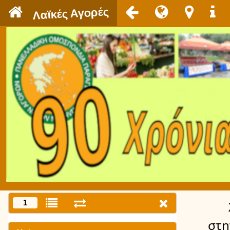
`
Λαϊκές Αγορές
1
στη