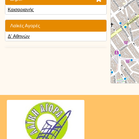
Καισαριανής
Λαϊκές Αγορές
Δ' Αθηνών