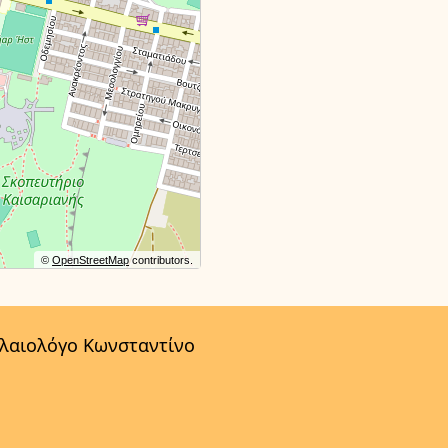
©
OpenStreetMap
contributors.
αλαιολόγο Κωνσταντίνο