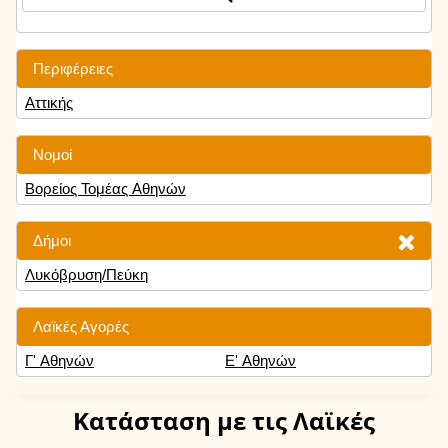
Περιφέρειες
Αττικής
Νομοί
Βορείος Τομέας Αθηνών
Δήμοι
Λυκόβρυση/Πεύκη
Λαϊκές Αγορές
Γ' Αθηνών
Ε' Αθηνών
Κατάσταση
με τις Λαϊκές