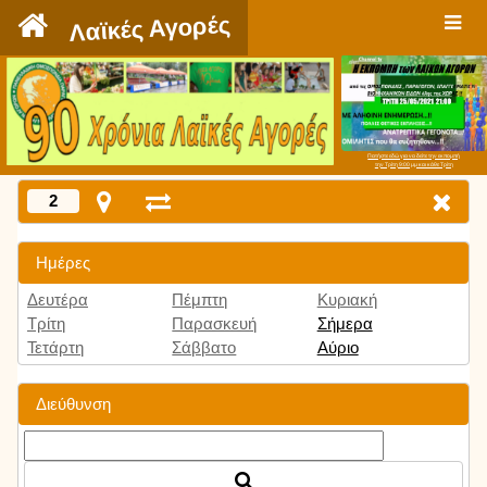
`
Λαϊκές Αγορές
Πατήστε εδώ για να δείτε την εκπομπή
την Τρίτη 9:00 μμ και κάθε Τρίτη
2
Ημέρες
Δευτέρα
Πέμπτη
Κυριακή
Τρίτη
Παρασκευή
Σήμερα
Τετάρτη
Σάββατο
Αύριο
Διεύθυνση