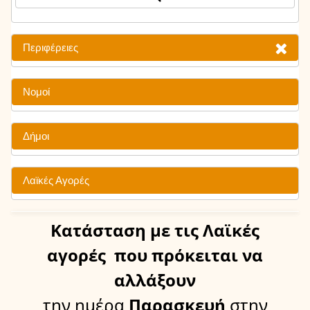
Περιφέρειες
Νομοί
Δήμοι
Λαϊκές Αγορές
Κατάσταση
με τις Λαϊκές
αγορές
που πρόκειται να
αλλάξουν
την ημέρα
Παρασκευή
στην