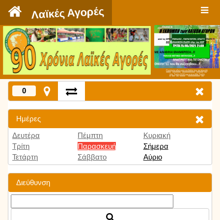
`
Λαϊκές Αγορές
Πατήστε εδώ για να δείτε την εκπομπή
την Τρίτη 9:00 μμ και κάθε Τρίτη
0
Ημέρες
Δευτέρα
Πέμπτη
Κυριακή
Τρίτη
Παρασκευή
Σήμερα
Τετάρτη
Σάββατο
Αύριο
Διεύθυνση