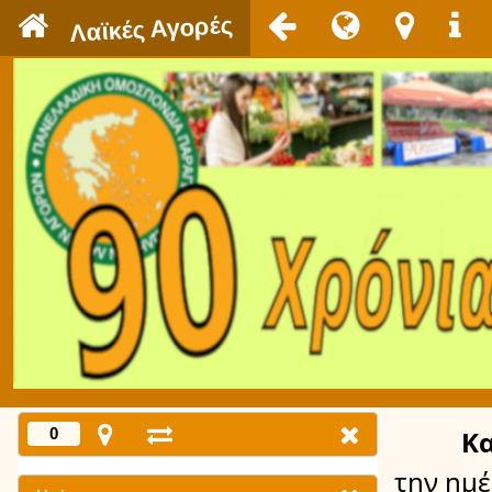
`
Λαϊκές Αγορές
0
Κ
την ημ