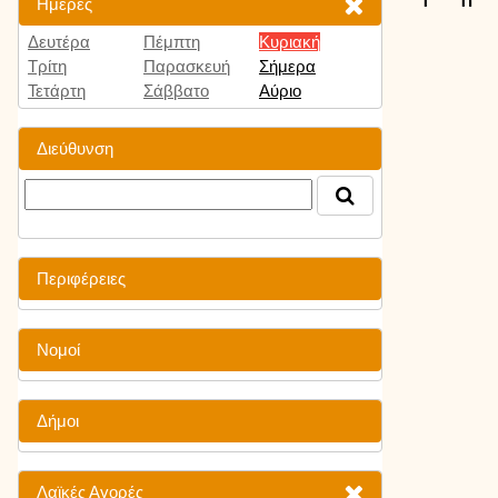
Ημέρες
Δευτέρα
Πέμπτη
Κυριακή
Τρίτη
Παρασκευή
Σήμερα
Τετάρτη
Σάββατο
Αύριο
Διεύθυνση
Περιφέρειες
Νομοί
Δήμοι
Λαϊκές Αγορές