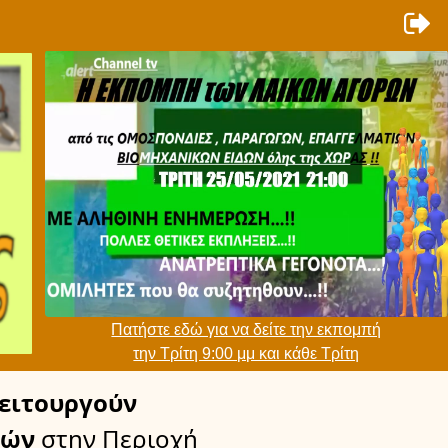
Πατήστε εδώ για να δείτε την εκπομπή
την Τρίτη 9:00 μμ και κάθε Τρίτη
ειτουργούν
νών
στην Περιοχή