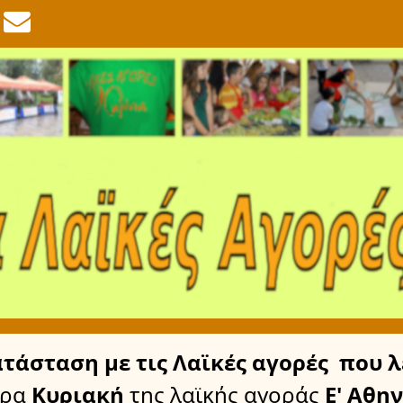
ατάσταση
με τις Λαϊκές αγορές
που λ
έρα
Κυριακή
της λαϊκής αγοράς
Ε' Αθη