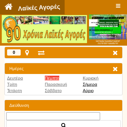
`
Λαϊκές Αγορές
Πατήστε εδώ για να δείτε την εκπομπή
την Τρίτη 9:00 μμ και κάθε Τρίτη
0
Ημέρες
Δευτέρα
Πέμπτη
Κυριακή
Τρίτη
Παρασκευή
Σήμερα
Τετάρτη
Σάββατο
Αύριο
Διεύθυνση