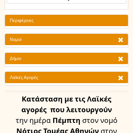
Περιφέρειες
Νομοί
Δήμοι
Λαϊκές Αγορές
Κατάσταση
με τις Λαϊκές
αγορές
που λειτουργούν
την ημέρα
Πέμπτη
στον νομό
Νότιος Τομέας Αθηνών
στον