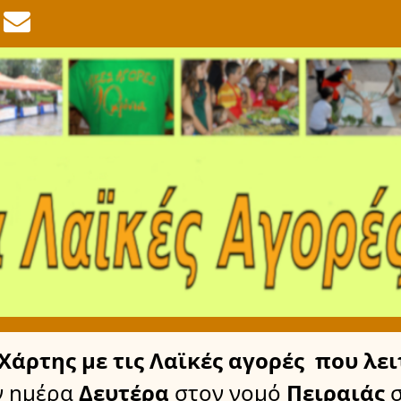
Χάρτης
με τις Λαϊκές αγορές
που λει
ν ημέρα
Δευτέρα
στον νομό
Πειραιάς