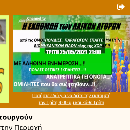
Πατήστε εδώ για να δείτε την εκπομπή
την Τρίτη 9:00 μμ και κάθε Τρίτη
τουργούν
στην Περιοχή