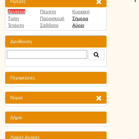
Ημέρες
Δευτέρα
Πέμπτη
Κυριακή
Τρίτη
Παρασκευή
Σήμερα
Τετάρτη
Σάββατο
Αύριο
Διεύθυνση
Περιφέρειες
Νομοί
Δήμοι
Λαϊκές Αγορές