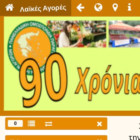
`
Λαϊκές Αγορές
0
τη