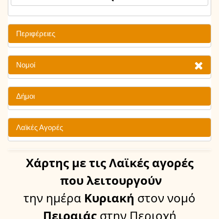
Περιφέρειες
Νομοί
Δήμοι
Λαϊκές Αγορές
Χάρτης
με τις Λαϊκές αγορές
που λειτουργούν
την ημέρα
Κυριακή
στον νομό
Πειραιάς
στην Περιοχή