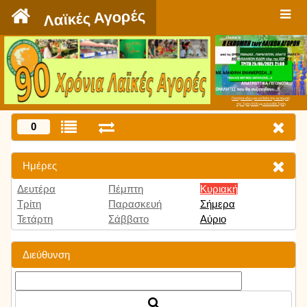
`
Λαϊκές Αγορές
Πατήστε εδώ για να δείτε την εκπομπή
την Τρίτη 9:00 μμ και κάθε Τρίτη
0
Ημέρες
Δευτέρα
Πέμπτη
Κυριακή
Τρίτη
Παρασκευή
Σήμερα
Τετάρτη
Σάββατο
Αύριο
Διεύθυνση